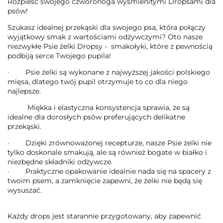
Rozpieść swojego czworonoga wyśmienitymi Dropsami dla
psów!
Szukasz idealnej przekąski dla swojego psa, która połączy
wyjątkowy smak z wartościami odżywczymi? Oto nasze
niezwykłe Psie żelki Dropsy - smakołyki, które z pewnością
podbiją serce Twojego pupila!
·
Psie żelki są wykonane z najwyższej jakości polskiego
mięsa, dlatego twój pupil otrzymuje to co dla niego
najlepsze.
Miękka i elastyczna konsystencja sprawia, że są
idealne dla dorosłych psów preferujących delikatne
przekąski.
·
Dzięki zrównoważonej recepturze, nasze Psie żelki nie
tylko doskonale smakują, ale są również bogate w białko i
niezbędne składniki odżywcze.
·
Praktyczne opakowanie idealnie nada się na spacery z
twoim psem, a zamknięcie zapewni, że żelki nie będą się
wysuszać.
Każdy drops jest starannie przygotowany, aby zapewnić