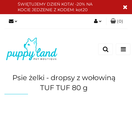
ŚWIĘTUJEMY DZIEŃ KOTA! -20% NA
KOCIE JEDZENIE Z KODEM: kot20
(
0
)
Zaloguj się
Zarejestruj się
Dodaj zgłoszenie
Zgody cookies
Psie żelki - dropsy z wołowiną
TUF TUF 80 g