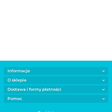
Gulasz
Gulasz
Gulasz z
Baton dla
Baton dla
rybny dla
wołowy
kaczki d
psa z
psa z owcą z
psów
dla psów
psów
17.00
17.00
17.00
bażantem z
dodatkiem
ARQUIVET
ARQUIVET
ARQUIV
11.00
11.00
dodatkiem
żeń-szenia
Fresh
Fresh
Fresh
dyni
BUBAlicious
Home
Home
Home
BUBAlicious
12 cm
280g
280g
280g
12 cm
Informacje
O sklepie
Dostawa i formy płatności
Pomoc