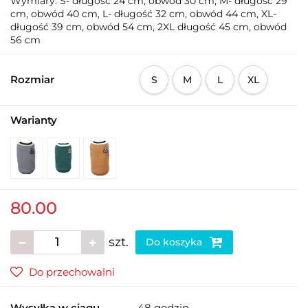
Wymiary: S- długość 24 cm, obwód 30 cm, M- długość 29
cm, obwód 40 cm, L- długość 32 cm, obwód 44 cm, XL-
długość 39 cm, obwód 54 cm, 2XL długość 45 cm, obwód
56 cm
Rozmiar
S
M
L
XL
Warianty
80.00
szt.
Do koszyka
Do przechowalni
Wysyłka w ciągu
48 godzin