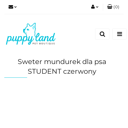
(
0
)
Zaloguj się
Zarejestruj się
Dodaj zgłoszenie
Zgody cookies
Sweter mundurek dla psa
STUDENT czerwony