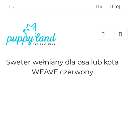
(
0
)
Zaloguj się
Zarejestruj się
Dodaj zgłoszenie
Zgody cookies
Sweter wełniany dla psa lub kota
WEAVE czerwony