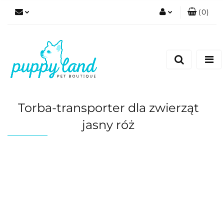
(
0
)
Zaloguj się
Zarejestruj się
Dodaj zgłoszenie
Zgody cookies
Torba-transporter dla zwierząt
jasny róż