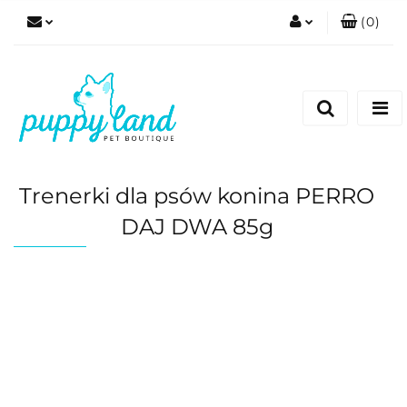
(
0
)
Zaloguj się
Zarejestruj się
Dodaj zgłoszenie
Zgody cookies
Trenerki dla psów konina PERRO
DAJ DWA 85g