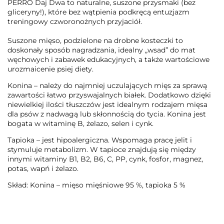
PERRO Daj Dwa
to naturalne, suszone przysmaki (bez
gliceryny!), które bez wątpienia podkręcą entuzjazm
treningowy czworonożnych przyjaciół.
Suszone mięso, podzielone na drobne kosteczki to
doskonały sposób nagradzania, idealny „wsad” do mat
węchowych i zabawek edukacyjnych, a także wartościowe
urozmaicenie psiej diety.
Konina
– należy do najmniej uczulających mięs za sprawą
zawartości łatwo przyswajalnych białek. Dodatkowo dzięki
niewielkiej ilości tłuszczów jest idealnym rodzajem mięsa
dla psów z nadwagą lub skłonnością do tycia. Konina jest
bogata w witaminę B, żelazo, selen i cynk.
Tapioka
– jest hipoalergiczna. Wspomaga pracę jelit i
stymuluje metabolizm. W tapioce znajdują się między
innymi witaminy B1, B2, B6, C, PP, cynk, fosfor, magnez,
potas, wapń i żelazo.
Skład:
Konina – mięso mięśniowe 95 %, tapioka 5 %