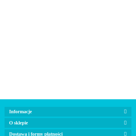
Bandana,
Bandana,
Automatyczna
Automatyczna
Automatyczna
apaszka dla
apaszka dla
smycz linka
smycz linka
smycz linka
psa,
psa,
40.00
40.00
dla psa
dla psa
dla psa
dwustronna
dwustronna
45.00
45.00
45.00
FLEXI NEW
FLEXI NEW
FLEXI NEW
Max&Molly
Max&Moll
CLASSIC
CLASSIC
CLASSIC
Mykonos
Retro
czerwona
niebieska
różowa
czarna
niebieska
Informacje
O sklepie
Dostawa i formy płatności