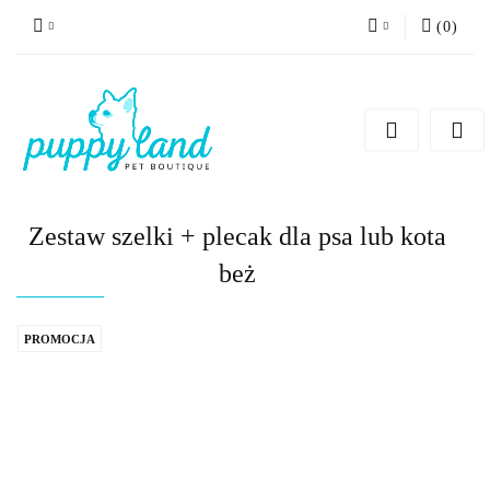
(
0
)
Zaloguj się
Zarejestruj się
Dodaj zgłoszenie
Zgody cookies
Zestaw szelki + plecak dla psa lub kota
beż
PROMOCJA