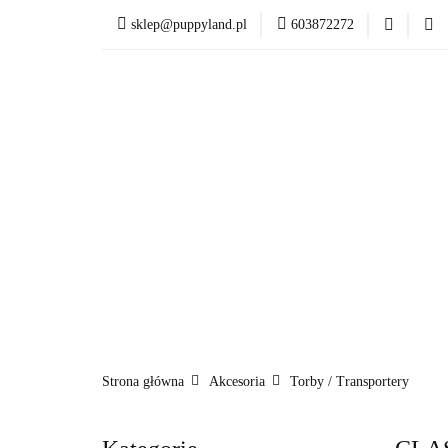
sklep@puppyland.pl
603872272
PROMOCJE/OUTLET
OKAZJE
PROMOCJE/OUTLET 🏷️
Strona główna
Akcesoria
Torby / Transportery