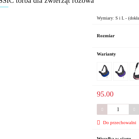
SIC torba dla zwierząt różowa
Wymiary: S i L - (dokł
Rozmiar
Warianty
95.00
Do przechowalni
Wysyłka w ciągu