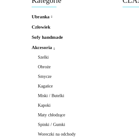
Kategorie
CLAS
Ubranka
Człowiek
Sofy handmade
Akcesoria
Szelki
Obroże
Smycze
Kagańce
Miski / Butelki
Kapoki
Maty chłodzące
Spinki / Gumki
Woreczki na odchody