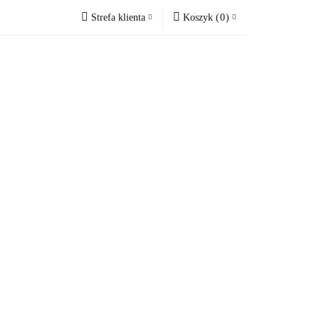
Strefa klienta
Koszyk
(
0
)
VOUCHERY
Zaloguj się
Koszyk jest pusty
Zarejestruj się
Dodaj zgłoszenie
x
Zgody cookies
Do bezpłatnej dostawy brakuje
-,--
Darmowa dostawa!
Suma
0,00 zł
Cena uwzględnia rabaty
RY
OKAZJE