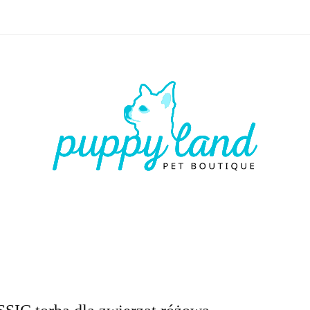
 🏷️
LATO ☀️🏖️
PIES
KOT
CZŁOWIEK
LATO ☀️🏖️
PIES
KOT
CZŁOWIEK
VOUCHE