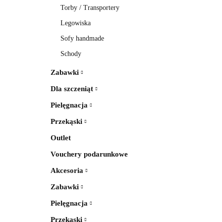
Torby / Transportery
Legowiska
Sofy handmade
Schody
Zabawki
Dla szczeniąt
Pielęgnacja
Przekąski
Outlet
Vouchery podarunkowe
Akcesoria
Zabawki
Pielęgnacja
Przekąski