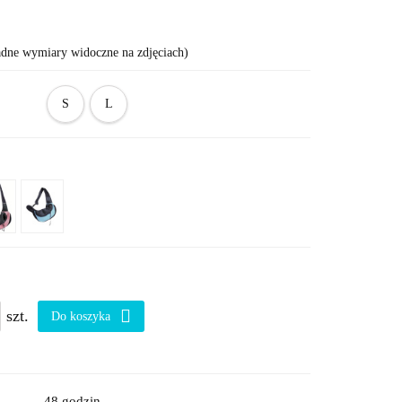
adne wymiary widoczne na zdjęciach)
S
L
szt.
Do koszyka
48 godzin