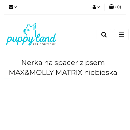
(
0
)
Zaloguj się
Zarejestruj się
Dodaj zgłoszenie
Zgody cookies
Nerka na spacer z psem
MAX&MOLLY MATRIX niebieska