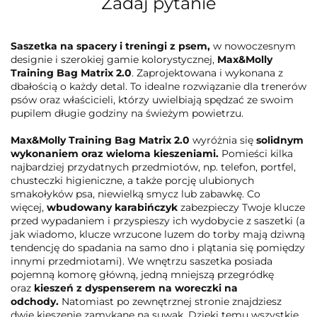
Zadaj pytanie
Saszetka na spacery i treningi z psem,
w nowoczesnym
designie i szerokiej gamie kolorystycznej,
Max&Molly
Training Bag Matrix 2.0
. Zaprojektowana i wykonana z
dbałością o każdy detal. To idealne rozwiązanie dla trenerów
psów oraz właścicieli, którzy uwielbiają spędzać ze swoim
pupilem długie godziny na świeżym powietrzu.
Max&Molly Training Bag Matrix 2.0
wyróżnia się
solidnym
wykonaniem oraz wieloma kieszeniami.
Pomieści kilka
najbardziej przydatnych przedmiotów, np. telefon, portfel,
chusteczki higieniczne, a także porcję ulubionych
smakołyków psa, niewielką smycz lub zabawkę. Co
więcej,
wbudowany karabińczyk
zabezpieczy Twoje klucze
przed wypadaniem i przyspieszy ich wydobycie z saszetki (a
jak wiadomo, klucze wrzucone luzem do torby mają dziwną
tendencję do spadania na samo dno i plątania się pomiędzy
innymi przedmiotami). We wnętrzu saszetka posiada
pojemną komorę główną, jedną mniejszą przegródkę
oraz
kieszeń z dyspenserem na woreczki na
odchody.
Natomiast po zewnętrznej stronie znajdziesz
dwie kieszenie zamykane na suwak. Dzięki temu wszystkie