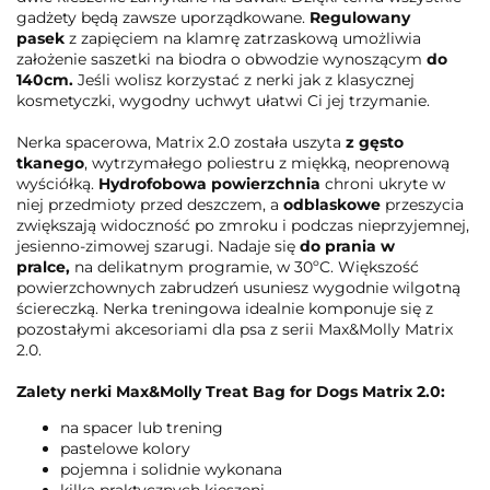
gadżety będą zawsze uporządkowane.
Regulowany
pasek
z zapięciem na klamrę zatrzaskową umożliwia
założenie saszetki na biodra o obwodzie wynoszącym
do
140cm.
Jeśli wolisz korzystać z nerki jak z klasycznej
kosmetyczki, wygodny uchwyt ułatwi Ci jej trzymanie.
Nerka spacerowa, Matrix 2.0 została uszyta
z gęsto
tkanego
, wytrzymałego poliestru z miękką, neoprenową
wyściółką.
Hydrofobowa powierzchnia
chroni ukryte w
niej przedmioty przed deszczem, a
odblaskowe
przeszycia
zwiększają widoczność po zmroku i podczas nieprzyjemnej,
jesienno-zimowej szarugi. Nadaje się
do prania w
pralce,
na delikatnym programie, w 30ºC. Większość
powierzchownych zabrudzeń usuniesz wygodnie wilgotną
ściereczką. Nerka treningowa idealnie komponuje się z
pozostałymi akcesoriami dla psa z serii Max&Molly Matrix
2.0.
Zalety nerki Max&Molly Treat Bag for Dogs Matrix 2.0:
na spacer lub trening
pastelowe kolory
pojemna i solidnie wykonana
kilka praktycznych kieszeni