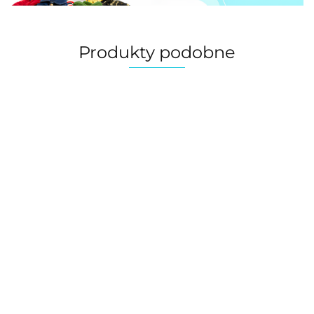
Produkty podobne
Drapak
Budka
dla kota,
Duży
legowisko
Bezuciskowe
Bezuciskowe
drzewko,
transpor
180.00
dla psa
szelki -
szelki dla psa
domek
200.00
dla psów
lub kota
170.00
kamizelka
PUPPIA
OMNA
kotów
140.00
125.00
DREAM
dla psa
WINDSOR
WEEKE
PUPPIA
beżowe
różowy
WINDSOR
beżowe