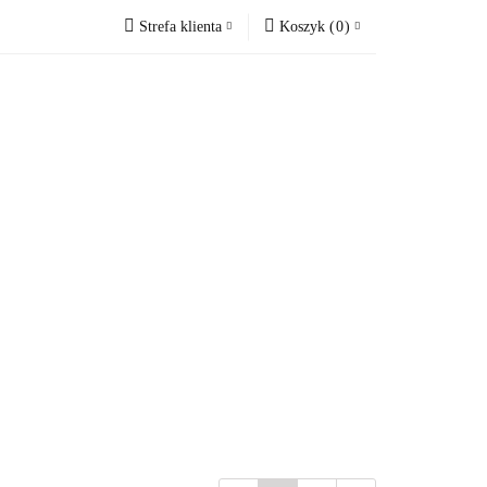
Strefa klienta
Koszyk
(
0
)
VOUCHERY
Zaloguj się
Koszyk jest pusty
Zarejestruj się
Dodaj zgłoszenie
x
Zgody cookies
Do bezpłatnej dostawy brakuje
-,--
Darmowa dostawa!
Suma
0,00 zł
Cena uwzględnia rabaty
RY
OKAZJE