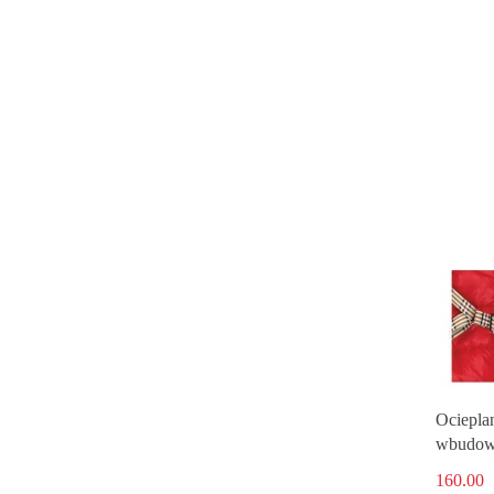
Ocieplan
wbudow
czerwon
160.00