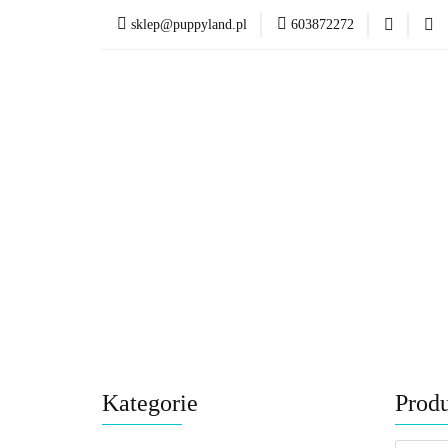
sklep@puppyland.pl
603872272
PROMOCJE/OUTLET
OKAZJE
PROMOCJE/OUTLET 🏷️
Kategorie
Prod