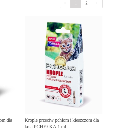
1
2
zom dla
Krople przeciw pchłom i kleszczom dla
kota PCHEŁKA 1 ml