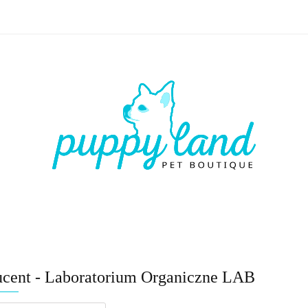
 🏷️
LATO ☀️🏖️
PIES
KOT
CZŁOWIEK
LATO ☀️🏖️
PIES
KOT
CZŁOWIEK
VOUCHE
ucent - Laboratorium Organiczne LAB