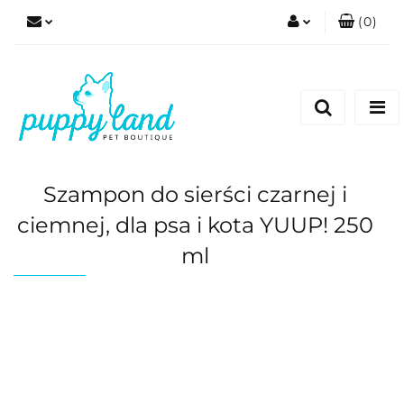
(
0
)
Zaloguj się
Zarejestruj się
Dodaj zgłoszenie
Zgody cookies
Szampon do sierści czarnej i
ciemnej, dla psa i kota YUUP! 250
ml