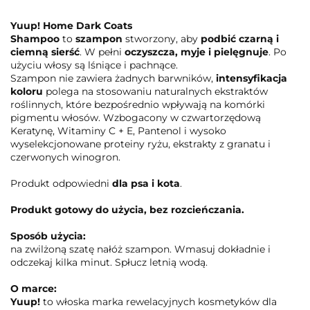
Yuup! Home Dark Coats
Shampoo
to
szampon
stworzony, aby
podbić czarną i
ciemną sierść
. W pełni
oczyszcza, myje i pielęgnuje
. Po
użyciu włosy są lśniące i pachnące.
Szampon nie zawiera żadnych barwników,
intensyfikacja
koloru
polega na stosowaniu naturalnych ekstraktów
roślinnych, które bezpośrednio wpływają na komórki
pigmentu włosów. Wzbogacony w czwartorzędową
Keratynę, Witaminy C + E, Pantenol i wysoko
wyselekcjonowane proteiny ryżu, ekstrakty z granatu i
czerwonych winogron.
Produkt odpowiedni
dla psa i kota
.
Produkt gotowy do użycia, bez rozcieńczania.
Sposób użycia:
na zwilżoną szatę nałóż szampon. Wmasuj dokładnie i
odczekaj kilka minut. Spłucz letnią wodą.
O marce:
Yuup!
to włoska marka rewelacyjnych kosmetyków dla