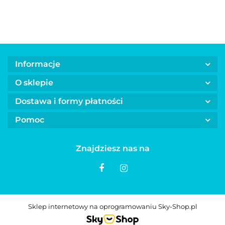
SHOW
biała
skóry i
wrażliwą
TECH 100
sierści psa
skórą
szt.
50 ml
YUUP! 250
ml
Informacje
O sklepie
Dostawa i formy płatności
Pomoc
Znajdziesz nas na
Sklep internetowy na oprogramowaniu Sky-Shop.pl