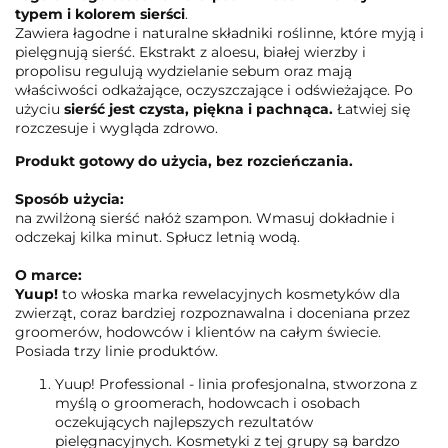
typem i kolorem sierści
.
Zawiera łagodne i naturalne składniki roślinne, które myją i
pielęgnują sierść. Ekstrakt z aloesu, białej wierzby i
propolisu regulują wydzielanie sebum oraz mają
właściwości odkażające, oczyszczające i odświeżające. Po
użyciu
sierść jest czysta, piękna i pachnąca.
Łatwiej się
rozczesuje i wygląda zdrowo.
Produkt gotowy do użycia, bez rozcieńczania.
Sposób użycia:
na zwilżoną sierść nałóż szampon. Wmasuj dokładnie i
odczekaj kilka minut. Spłucz letnią wodą.
O marce:
Yuup!
to włoska marka rewelacyjnych kosmetyków dla
zwierząt, coraz bardziej rozpoznawalna i doceniana przez
groomerów, hodowców i klientów na całym świecie.
Posiada trzy linie produktów.
Yuup! Professional - linia profesjonalna, stworzona z
myślą o groomerach, hodowcach i osobach
oczekujących najlepszych rezultatów
pielęgnacyjnych. Kosmetyki z tej grupy są bardzo