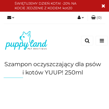
ŚWIĘTUJEMY DZIEŃ KOTA! -20% NA
KOCIE JEDZENIE Z KODEM: kot20
(
0
)
Zaloguj się
Zarejestruj się
Dodaj zgłoszenie
Zgody cookies
Szampon oczyszczający dla psów
i kotów YUUP! 250ml