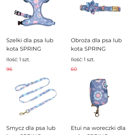
Szelki dla psa lub
Obroża dla psa lub
kota SPRING
kota SPRING
niebieskie
niebieska
Ilość:
1
szt.
Ilość:
1
szt.
96
60
Smycz dla psa lub
Etui na woreczki dla