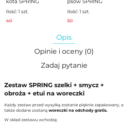
kota SPRING
psów SPRING
niebieska
niebieskie
Ilość:
1
szt.
Ilość:
1
szt.
40
30
Opis
Opinie i oceny (0)
Zadaj pytanie
Zestaw SPRING szelki + smycz +
obroża + etui na woreczki
Każdy zestaw przed wysyłką zostanie pięknie zapakowany, a
także dodane zostaną
woreczki na odchody gratis.
W skład zestawu wchodzą: