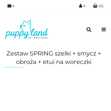
(
0
)
Zaloguj się
Zarejestruj się
Dodaj zgłoszenie
Zgody cookies
Zestaw SPRING szelki + smycz +
obroża + etui na woreczki