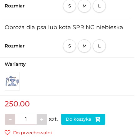
Rozmiar
S
M
L
Obroża dla psa lub kota SPRING niebieska
Rozmiar
S
M
L
Warianty
250.00
szt.
Do koszyka
Do przechowalni