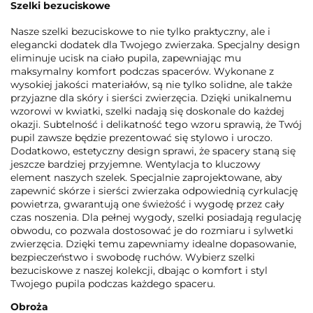
Szelki bezuciskowe
Nasze szelki bezuciskowe to nie tylko praktyczny, ale i
elegancki dodatek dla Twojego zwierzaka. Specjalny design
eliminuje ucisk na ciało pupila, zapewniając mu
maksymalny komfort podczas spacerów. Wykonane z
wysokiej jakości materiałów, są nie tylko solidne, ale także
przyjazne dla skóry i sierści zwierzęcia. Dzięki unikalnemu
wzorowi w kwiatki, szelki nadają się doskonale do każdej
okazji. Subtelność i delikatność tego wzoru sprawią, że Twój
pupil zawsze będzie prezentować się stylowo i uroczo.
Dodatkowo, estetyczny design sprawi, że spacery staną się
jeszcze bardziej przyjemne. Wentylacja to kluczowy
element naszych szelek. Specjalnie zaprojektowane, aby
zapewnić skórze i sierści zwierzaka odpowiednią cyrkulację
powietrza, gwarantują one świeżość i wygodę przez cały
czas noszenia. Dla pełnej wygody, szelki posiadają regulację
obwodu, co pozwala dostosować je do rozmiaru i sylwetki
zwierzęcia. Dzięki temu zapewniamy idealne dopasowanie,
bezpieczeństwo i swobodę ruchów. Wybierz szelki
bezuciskowe z naszej kolekcji, dbając o komfort i styl
Twojego pupila podczas każdego spaceru.
Obroża