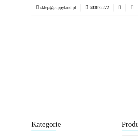
sklep@puppyland.pl
603872272
PROMOCJE/OUTLET
OKAZJE
PROMOCJE/OUTLET 🏷️
Kategorie
Prod