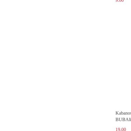
9.00
Kabanos
BUBAlic
19.00