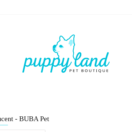
 🏷️
LATO ☀️🏖️
PIES
KOT
CZŁOWIEK
LATO ☀️🏖️
PIES
KOT
CZŁOWIEK
VOUCHE
ucent - BUBA Pet