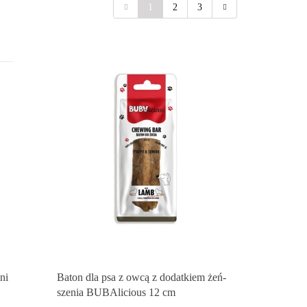
1
2
3
ni
Baton dla psa z owcą z dodatkiem żeń-
szenia BUBAlicious 12 cm