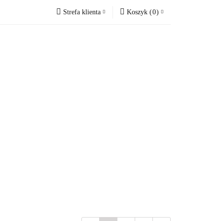
Strefa klienta
Koszyk
(
0
)
VOUCHERY
Zaloguj się
Koszyk jest pusty
Zarejestruj się
Dodaj zgłoszenie
x
Zgody cookies
Do bezpłatnej dostawy brakuje
-,--
Darmowa dostawa!
Suma
0,00 zł
Cena uwzględnia rabaty
RY
OKAZJE