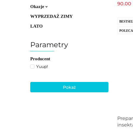
pierni
90.00
perfu
Okazje
WYPRZEDAŻ ZIMY
BESTSE
LATO
POLEC
Parametry
Producent
Yuup!
Pokaż
Prepar
insekt
owadam