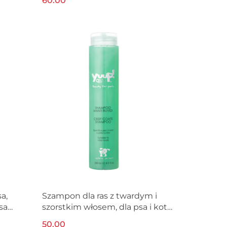
60.00
a,
Szampon dla ras z twardym i
sa
szorstkim włosem, dla psa i kota
YUUP! 250ml
50.00