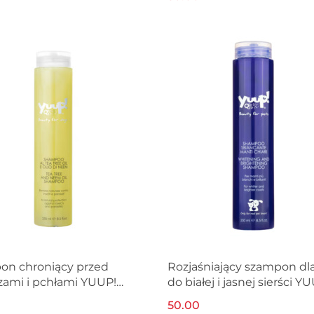
on chroniący przed
Rozjaśniający szampon dl
zami i pchłami YUUP!
do białej i jasnej sierści Y
250ml
50.00