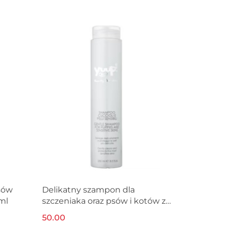
sów
Delikatny szampon dla
ml
szczeniaka oraz psów i kotów z
wrażliwą skórą YUUP! 250 ml
50.00