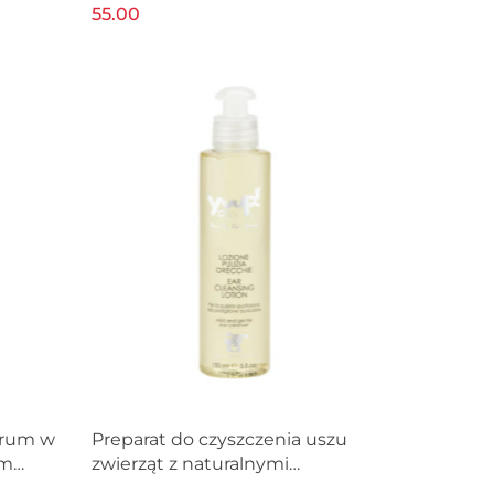
150ml
55.00
erum w
Preparat do czyszczenia uszu
em
zwierząt z naturalnymi
 kotów
ekstraktami YUUP! 150ml