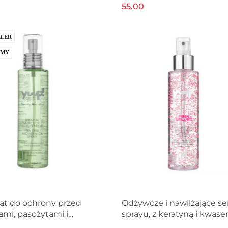
czków, szampon +
piżma YUUP! 150ml
55.00
my YUUP!
LLER
AMY
at do ochrony przed
Odżywcze i nawilżające s
ami, pasożytami i
sprayu, z keratyną i kwas
i, dla psa i kota YUUP!
hialuronowym dla psów i