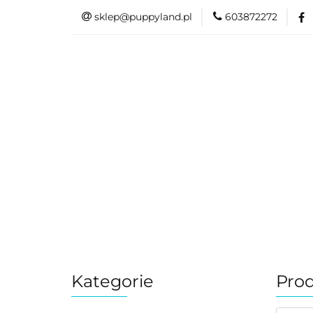
sklep@puppyland.pl
603872272
PROMOCJE/OUTLE
OKAZJE
PROMOCJE/OUTLET 🏷️
L
Kategorie
Prod