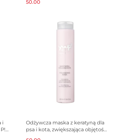
50.00
 i
Odżywcza maska z keratyną dla
UP!
psa i kota, zwiększająca objętość
sierści YUUP! 250ml