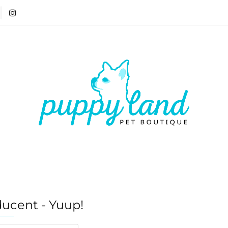
T 🏷️
LATO ☀️🏖️
PIES
KOT
CZŁOWIE
ATO ☀️🏖️
PIES
KOT
CZŁOWIEK
VOUCH
ucent - Yuup!