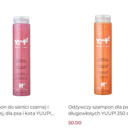
n do sierści czarnej i
Odżywczy szampon dla p
j, dla psa i kota YUUP!
długowłosych YUUP! 250 
l
50.00