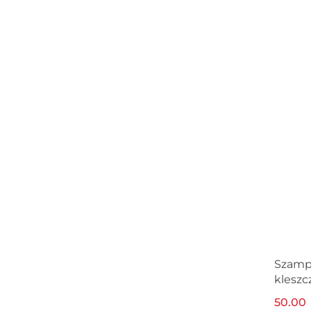
250ml
Szamp
kleszc
250ml
50.00