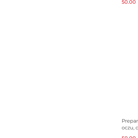
50.00
150ml
Prepar
oczu, 
150ml