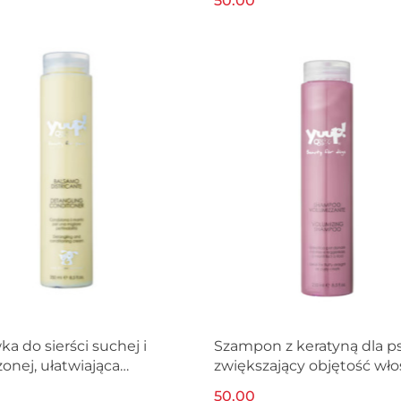
50.00
a do sierści suchej i
Szampon z keratyną dla ps
zonej, ułatwiająca
zwiększający objętość wło
sywanie dla psa YUUP!
YUUP! 250ml
50.00