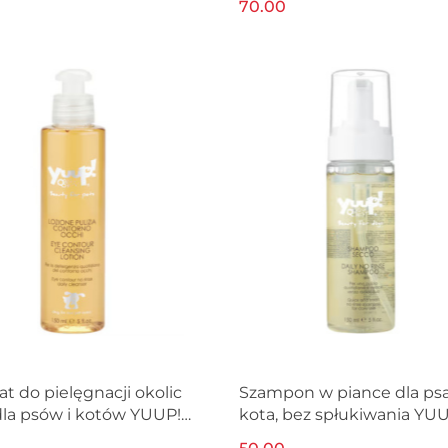
70.00
YUUP! 150ml
at do pielęgnacji okolic
Szampon w piance dla psa
dla psów i kotów YUUP!
kota, bez spłukiwania YU
150ml