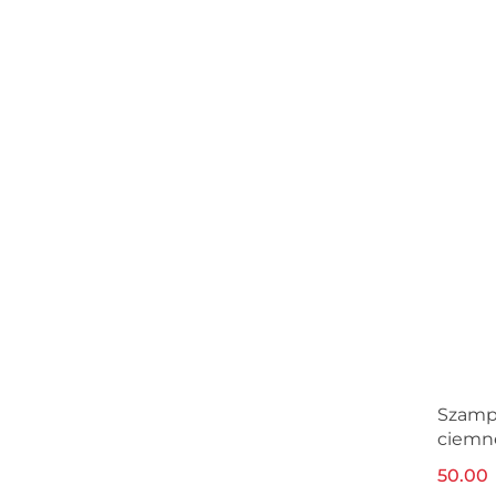
Szampo
ciemne
250 m
50.00