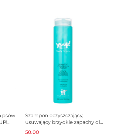
a psów
Szampon oczyszczający,
UUP!
usuwający brzydkie zapachy dla
psa YUUP! 250 ml
50.00