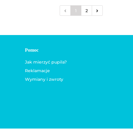
1
2
Pomoc
Jak mierzyć pupila?
Reklamacje
Wymiany i zwroty