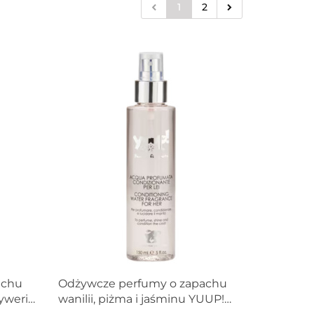
1
2
achu
Odżywcze perfumy o zapachu
werii i
wanilii, piżma i jaśminu YUUP!