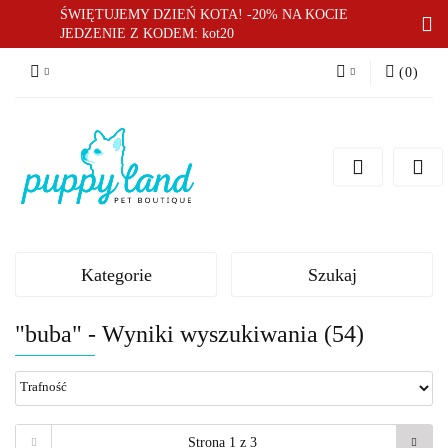
ŚWIĘTUJEMY DZIEŃ KOTA! -20% NA KOCIE
JEDZENIE Z KODEM: kot20
(
0
)
Zaloguj się
Zarejestruj się
Dodaj zgłoszenie
Zgody cookies
Kategorie
Szukaj
"buba" - Wyniki wyszukiwania (54)